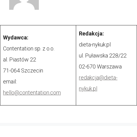
Redakcja:
Wydawca:
dieta-nykuk.pl
Contentation sp. z o.o.
ul. Puławska 228/22
al. Piastów 22
02-670 Warszawa
71-064 Szczecin
redakcja@
dieta-
email:
nykuk.pl
hello@contentation.com