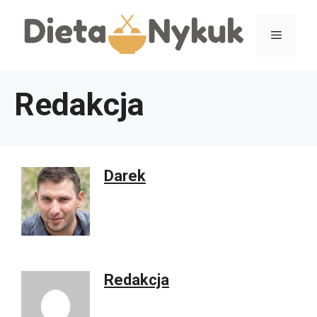
Przejdź
Menu
do
treści
Redakcja
Darek
Redakcja