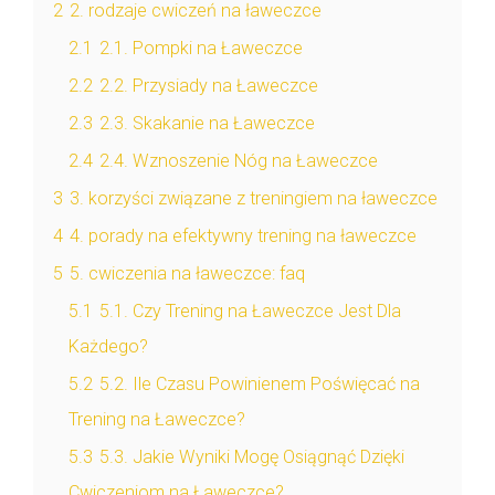
2
2. rodzaje cwiczeń na ławeczce
2.1
2.1. Pompki na Ławeczce
2.2
2.2. Przysiady na Ławeczce
2.3
2.3. Skakanie na Ławeczce
2.4
2.4. Wznoszenie Nóg na Ławeczce
3
3. korzyści związane z treningiem na ławeczce
4
4. porady na efektywny trening na ławeczce
5
5. cwiczenia na ławeczce: faq
5.1
5.1. Czy Trening na Ławeczce Jest Dla
Każdego?
5.2
5.2. Ile Czasu Powinienem Poświęcać na
Trening na Ławeczce?
5.3
5.3. Jakie Wyniki Mogę Osiągnąć Dzięki
Cwiczeniom na Ławeczce?