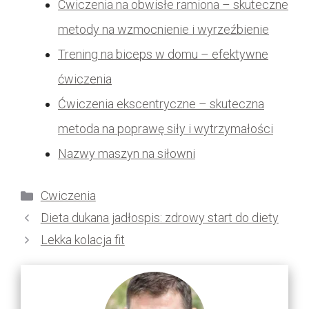
Cwiczenia na obwisłe ramiona – skuteczne
metody na wzmocnienie i wyrzeźbienie
Trening na biceps w domu – efektywne
ćwiczenia
Ćwiczenia ekscentryczne – skuteczna
metoda na poprawę siły i wytrzymałości
Nazwy maszyn na siłowni
Kategorie
Cwiczenia
Dieta dukana jadłospis: zdrowy start do diety
Lekka kolacja fit