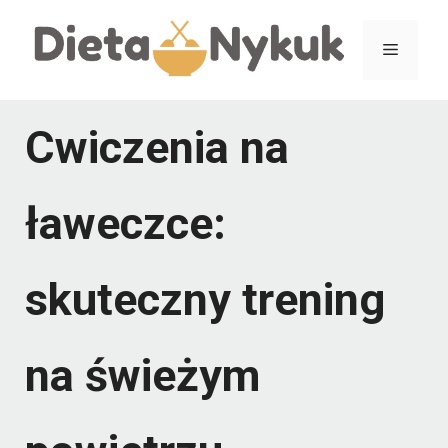
Przejdź
Menu
do
treści
Cwiczenia na
ławeczce:
skuteczny trening
na świeżym