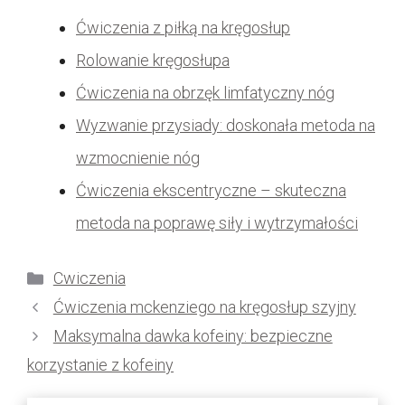
Ćwiczenia z piłką na kręgosłup
Rolowanie kręgosłupa
Ćwiczenia na obrzęk limfatyczny nóg
Wyzwanie przysiady: doskonała metoda na
wzmocnienie nóg
Ćwiczenia ekscentryczne – skuteczna
metoda na poprawę siły i wytrzymałości
Kategorie
Cwiczenia
Ćwiczenia mckenziego na kręgosłup szyjny
Maksymalna dawka kofeiny: bezpieczne
korzystanie z kofeiny