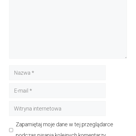
Nazwa
E-
mail
Witryna
internetowa
Zapamiętaj moje dane w tej przeglądarce
podczas pisania kolejnych komentarzy.