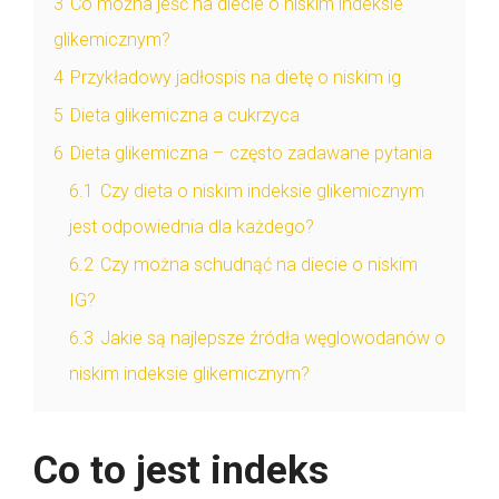
3
Co można jeść na diecie o niskim indeksie
glikemicznym?
4
Przykładowy jadłospis na dietę o niskim ig
5
Dieta glikemiczna a cukrzyca
6
Dieta glikemiczna – często zadawane pytania
6.1
Czy dieta o niskim indeksie glikemicznym
jest odpowiednia dla każdego?
6.2
Czy można schudnąć na diecie o niskim
IG?
6.3
Jakie są najlepsze źródła węglowodanów o
niskim indeksie glikemicznym?
Co to jest indeks