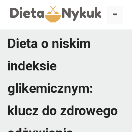
Przejdź
Menu
do
treści
Dieta o niskim
indeksie
glikemicznym:
klucz do zdrowego