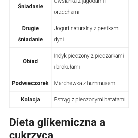
Owsianka z jagodami i
Śniadanie
orzechami
Drugie
Jogurt naturalny z pestkami
śniadanie
dyni
Indyk pieczony z pieczarkami
Obiad
i brokułami
Podwieczorek
Marchewka z hummusem
Kolacja
Pstrąg z pieczonymi batatami
Dieta glikemiczna a
cukrzyca