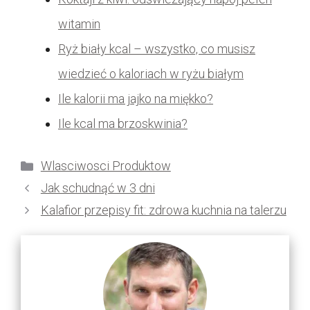
witamin
Ryż biały kcal – wszystko, co musisz
wiedzieć o kaloriach w ryżu białym
Ile kalorii ma jajko na miękko?
Ile kcal ma brzoskwinia?
Kategorie
Wlasciwosci Produktow
Jak schudnąć w 3 dni
Kalafior przepisy fit: zdrowa kuchnia na talerzu