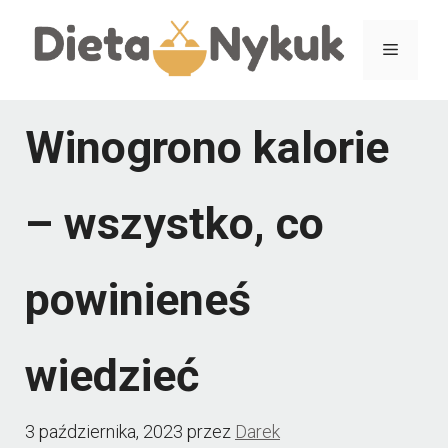
Przejdź
Menu
do
treści
Winogrono kalorie
– wszystko, co
powinieneś
wiedzieć
3 października, 2023
przez
Darek