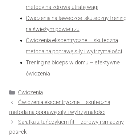
metody na zdrową utratę wagi
Cwiczenia na ławeczce: skuteczny trening
na świeżym powietrzu
Ćwiczenia ekscentryczne – skuteczna
metoda na poprawę siły i wytrzymałości
Trening na biceps w domu – efektywne
ćwiczenia
Kategorie
Cwiczenia
Ćwiczenia ekscentryczne – skuteczna
metoda na poprawę siły i wytrzymałości
Sałatka z tuńczykiem fit – zdrowy i smaczny
posiłek